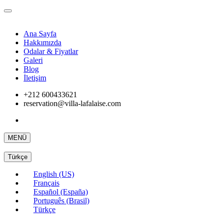
Ana Sayfa
Hakkımızda
Odalar & Fiyatlar
Galeri
Blog
İletişim
+212 600433621
reservation@villa-lafalaise.com
MENÜ
Türkçe
English (US)
Français
Español (España)
Português (Brasil)
Türkçe